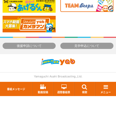
後援申請について
見学申込について
Yamaguchi Asahi Broadcasting.,Ltd.
番組メッセージ
動画投稿
週間番組表
検索
メニュー