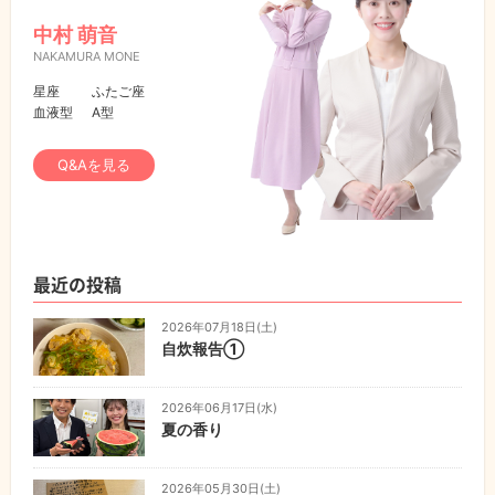
中村 萌音
NAKAMURA MONE
星座
ふたご座
血液型
A型
Q&Aを見る
最近の投稿
2026年07月18日(土)
自炊報告①
2026年06月17日(水)
夏の香り
2026年05月30日(土)