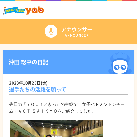
アナウンサー
ANNOUNCER
沖田 総平の日記
2023年10月25日(水)
選手たちの活躍を願って
先日の『ＹＯＵ！どきっ』の中継で、女子バドミントンチー
ム・ＡＣＴ ＳＡＩＫＹＯをご紹介しました。