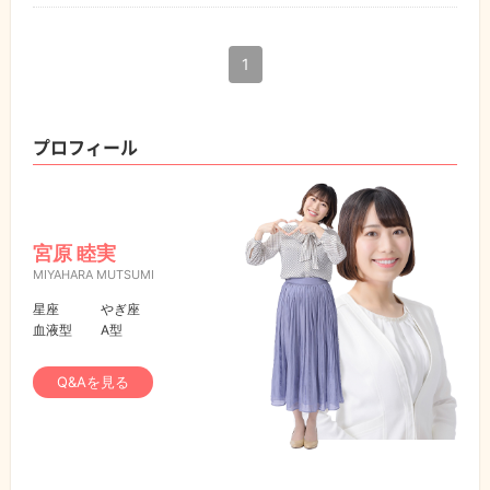
1
プロフィール
宮原 睦実
MIYAHARA MUTSUMI
星座
やぎ座
血液型
A型
Q&Aを見る