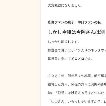
大変勉強になりました。
広島ファンの息子
、
中日ファンの私
…
しかし今後は今岡さんは別
しっかり応援します。
抽選会で息子はサイン入りのネックウ
毎日首に巻いて
メロメロ
です。
２０２４年、新年早々の地震、航空機
被災した方々、関係の方々にお悔やみ
特に「能登」は以前３ヵ月ほど住んだ
「〇〇さん、いらっしゃいますか？」