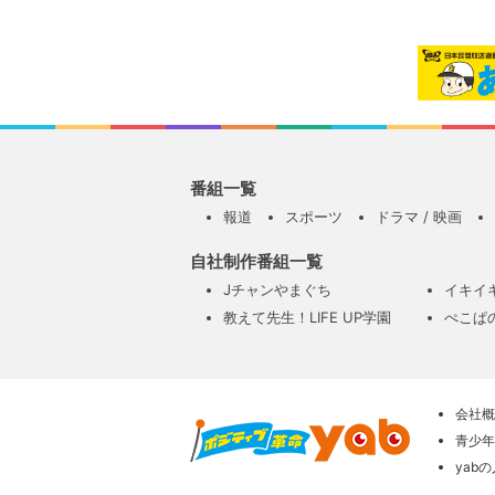
番組一覧
報道
スポーツ
ドラマ / 映画
自社制作番組一覧
Jチャンやまぐち
イキイ
教えて先生！LIFE UP学園
ぺこぱ
会社概
青少年
yab