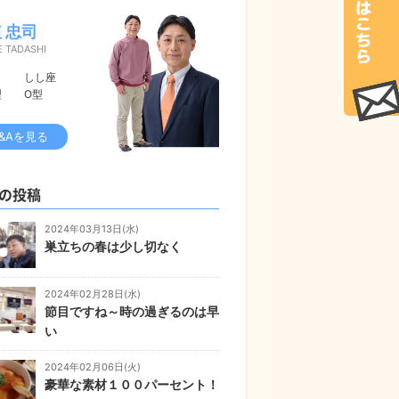
 忠司
 TADASHI
しし座
型
O型
&Aを見る
の投稿
2024年03月13日(水)
巣立ちの春は少し切なく
2024年02月28日(水)
節目ですね～時の過ぎるのは早
い
2024年02月06日(火)
豪華な素材１００パーセント！