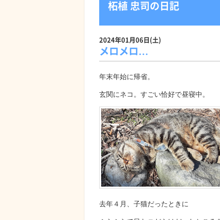
柘植 忠司の日記
2024年01月06日(土)
メロメロ…
年末年始に帰省。
玄関にネコ。すごい恰好で昼寝中。
去年４月、子猫だったときに