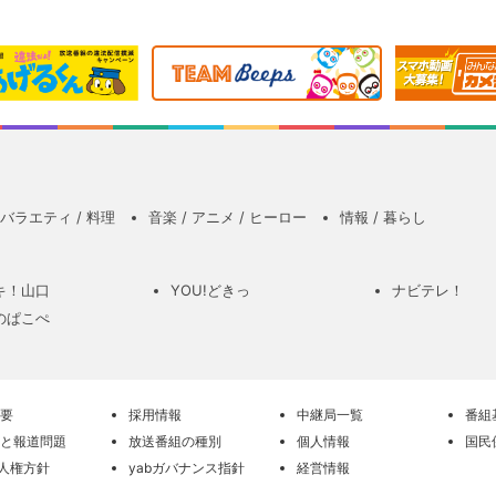
バラエティ / 料理
音楽 / アニメ / ヒーロー
情報 / 暮らし
キ！山口
YOU!どきっ
ナビテレ！
のぱこぺ
要
採用情報
中継局一覧
番組
と報道問題
放送番組の種別
個人情報
国民
の人権方針
yabガバナンス指針
経営情報