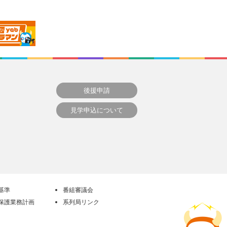
後援申請
見学申込について
基準
番組審議会
保護業務計画
系列局リンク