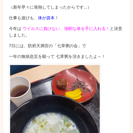
（新年早々に発熱してしまったからです…）
仕事も遊びも、
体が資本
！
今年は
ウイルスに負けない、強靭な体を手に入れる！
と決意
しました。
7日には、防府天満宮の「七草粥の会」で
一年の無病息災を願って 七草粥を頂きましたよ～！