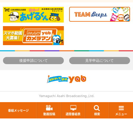
後援申請について
見学申込について
Yamaguchi Asahi Broadcasting.,Ltd.
番組メッセージ
動画投稿
週間番組表
検索
メニュー