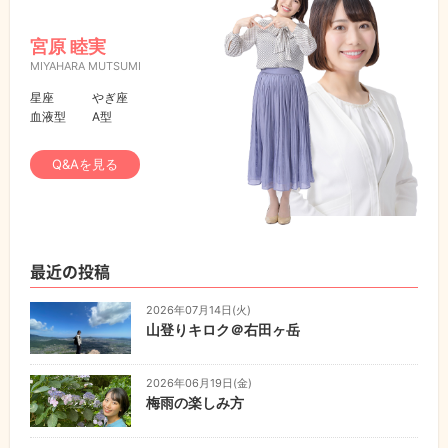
宮原 睦実
MIYAHARA MUTSUMI
星座
やぎ座
血液型
A型
Q&Aを見る
最近の投稿
2026年07月14日(火)
山登りキロク＠右田ヶ岳
2026年06月19日(金)
梅雨の楽しみ方