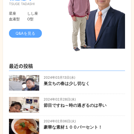
TSUGE TADASHI
星座
しし座
血液型
O型
Q&Aを見る
最近の投稿
2024年03月13日(水)
巣立ちの春は少し切なく
2024年02月28日(水)
節目ですね～時の過ぎるのは早い
2024年02月06日(火)
豪華な素材１００パーセント！