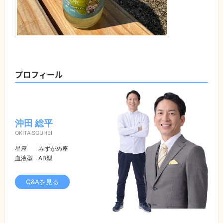
プロフィール
沖田 総平
OKITA SOUHEI
星座
みずがめ座
血液型
AB型
Q&Aを見る