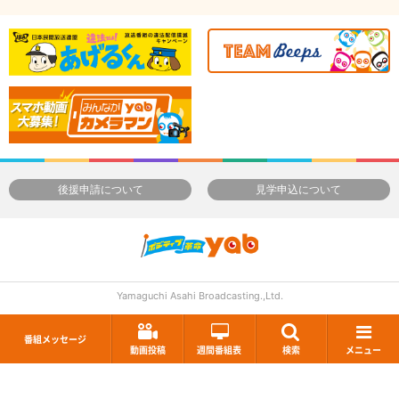
後援申請について
見学申込について
Yamaguchi Asahi Broadcasting.,Ltd.
番組メッセージ
動画投稿
週間番組表
検索
メニュー