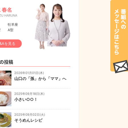
 春名
ZU HARUNA
牡羊座
型
A型
&Aを見る
の投稿
2026年01月01日(木)
山口の「孫」から「ママ」へ
2025年09月18日(木)
小さい○○！
2025年09月02日(火)
そうめんレシピ