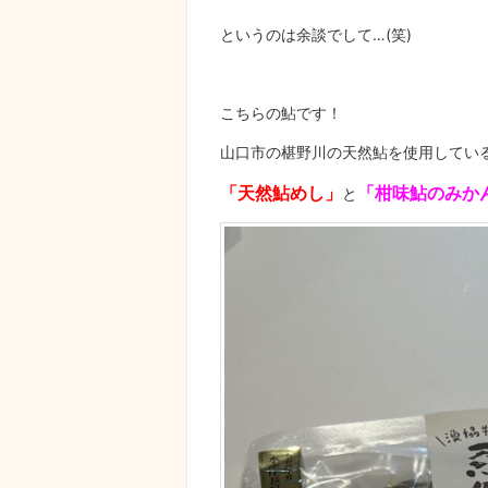
というのは余談でして…(笑)
こちらの鮎です！
山口市の椹野川の天然鮎を使用してい
「天然鮎めし」
「柑味鮎のみか
と