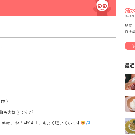
清水
SHIMI
星座
血液
Q
る
す！
最近
！！
(笑)
曲も大好きですが
 step
」や「
MY ALL
」もよく聴いています