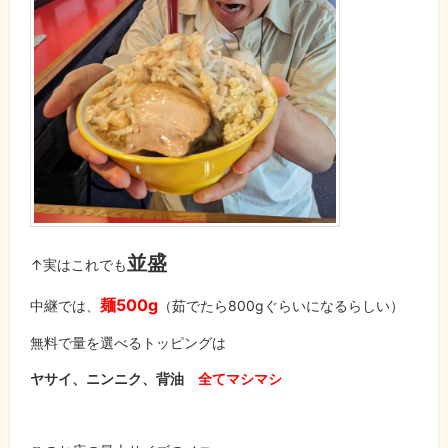
並盛
↑実はこれでも
麺500g
中継では、
（茹でたら800gぐらいになるらしい）
無料で量を選べるトッピングは
ヤサイ、ニンニク、背油
全てマシマシ