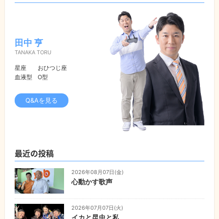
田中 亨
TANAKA TORU
星座
おひつじ座
血液型
O型
Q&Aを見る
最近の投稿
2026年08月07日(金)
心動かす歌声
2026年07月07日(火)
イカと昆虫と私