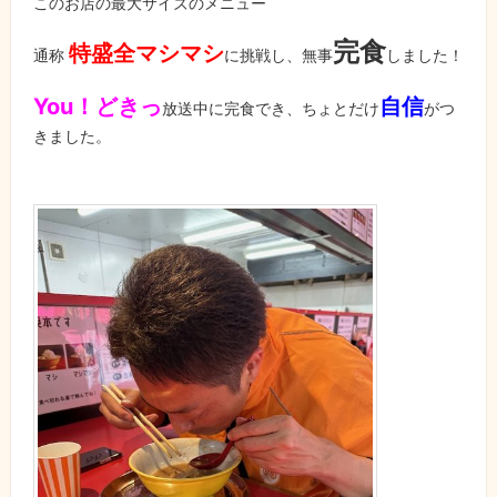
このお店の最大サイズのメニュー
完食
特盛全マシマシ
通称
に挑戦し、無事
しました！
You！どきっ
自信
放送中に完食でき、ちょとだけ
がつ
きました。