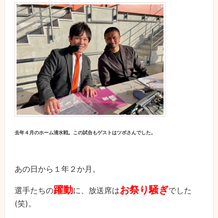
去年４月のホーム清水戦。この試合もゲストはツボさんでした。
あの日から１年２か月。
躍動
お祭り騒ぎ
選手たちの
に、放送席は
でした
(笑)。