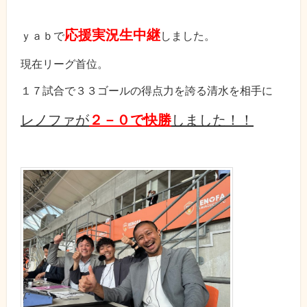
応援実況生中継
ｙａｂで
しました。
現在リーグ首位。
１７試合で３３ゴールの得点力を誇る清水を相手に
レノファが
２－０で快勝
しました！！