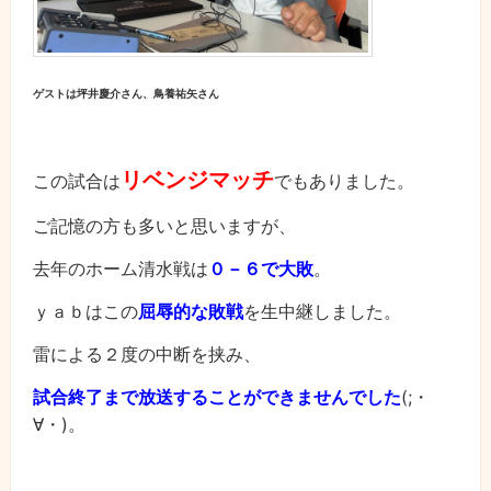
ゲストは坪井慶介さん、鳥養祐矢さん
リベンジマッチ
この試合は
でもありました。
ご記憶の方も多いと思いますが、
去年のホーム清水戦は
０－６で大敗
。
ｙａｂはこの
屈辱的な敗戦
を生中継しました。
雷による２度の中断を挟み、
試合終了まで放送することができませんでした
(;・
∀・)。