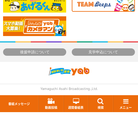
後援申請について
見学申込について
Yamaguchi Asahi Broadcasting.,Ltd.
番組メッセージ
動画投稿
週間番組表
検索
メニュー