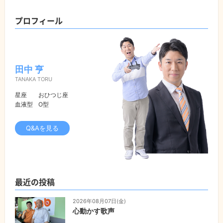
プロフィール
田中 亨
TANAKA TORU
星座
おひつじ座
血液型
O型
Q&Aを見る
最近の投稿
2026年08月07日(金)
心動かす歌声