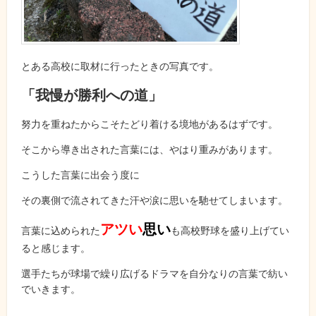
とある高校に取材に行ったときの写真です。
「我慢が勝利への道」
努力を重ねたからこそたどり着ける境地があるはずです。
そこから導き出された言葉には、やはり重みがあります。
こうした言葉に出会う度に
その裏側で流されてきた汗や涙に思いを馳せてしまいます。
アツい
思い
言葉に込められた
も高校野球を盛り上げてい
ると感じます。
選手たちが球場で繰り広げるドラマを自分なりの言葉で紡い
でいきます。