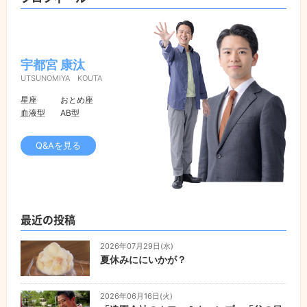
宇都宮 康汰
UTSUNOMIYA KOUTA
星座
おとめ座
血液型
AB型
Q&Aを見る
最近の投稿
2026年07月29日(水)
夏休みににいかが？
2026年06月16日(火)