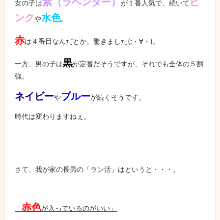
紫（ラベンダー）
ピ
女の子は
が１番人気で、続いて
ンク
水色
や
。
赤
は４番目なんだとか。驚きました
(;
・∀・
)
。
黒
一方、男の子は
が定番だそうですが、それでも全体の５割
強。
ネイビー
ブルー
や
が続くそうです。
時代は変わりますねぇ。
さて、我が家の長男の「ラン活」はというと・・・。
赤色
「
が入っているのがいい」