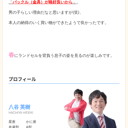
「
バックル（金具）が格好良いから
」
。
男の子らしい理由だなと思いますが
(
笑
)
、
本人の納得のいく買い物ができたようで良かったです。
春
にランドセルを背負う息子の姿を見るのが楽しみです。
プロフィール
八谷 英樹
HACHIYA HIDEKI
星座
かに座
血液型
A型