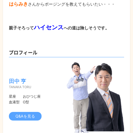
はらみき
さんからポージングを教えてもらいたい・・・
ハイセンス
親子そろって
への道は険しそうです。
プロフィール
田中 亨
TANAKA TORU
星座
おひつじ座
血液型
O型
Q&Aを見る