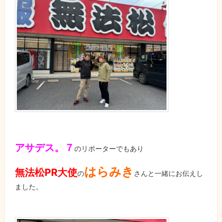
アサデス。７
のリポーターでもあり
はらみき
無法松PR大使
の
さんと一緒にお伝えし
ました。