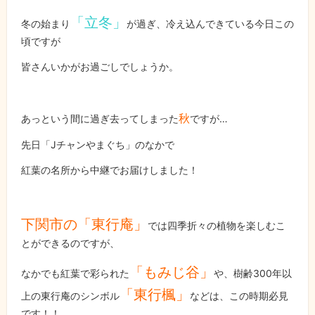
「立冬」
冬の始まり
が過ぎ、冷え込んできている今日この
頃ですが
皆さんいかがお過ごしでしょうか。
秋
あっという間に過ぎ去ってしまった
ですが…
先日「Jチャンやまぐち」のなかで
紅葉の名所から中継でお届けしました！
下関市の「東行庵」
では四季折々の植物を楽しむこ
とができるのですが、
「もみじ谷」
なかでも紅葉で彩られた
や、樹齢300年以
「東行楓」
上の東行庵のシンボル
などは、この時期必見
です！！