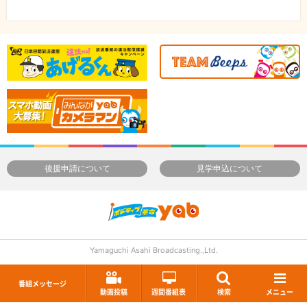
後援申請について
見学申込について
Yamaguchi Asahi Broadcasting.,Ltd.
番組メッセージ
動画投稿
週間番組表
検索
メニュー