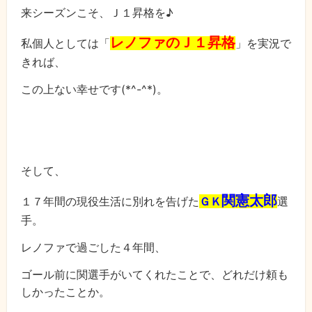
来シーズンこそ、Ｊ１昇格を♪
レノファのＪ１昇格
私個人としては「
」を実況で
きれば、
この上ない幸せです(*^-^*)。
そして、
関憲太郎
１７年間の現役生活に別れを告げた
ＧＫ
選
手。
レノファで過ごした４年間、
ゴール前に関選手がいてくれたことで、どれだけ頼も
しかったことか。