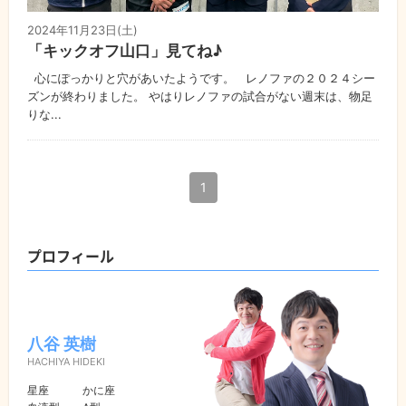
2024年11月23日(土)
「キックオフ山口」見てね♪
心にぽっかりと穴があいたようです。 レノファの２０２４シー
ズンが終わりました。 やはりレノファの試合がない週末は、物足
りな...
1
プロフィール
八谷 英樹
HACHIYA HIDEKI
星座
かに座