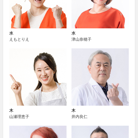
水
水
えもとりえ
津山奈穂子
木
木
山瀬理恵子
井内良仁