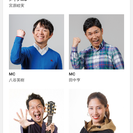
宮原睦実
MC
MC
八谷英樹
田中亨