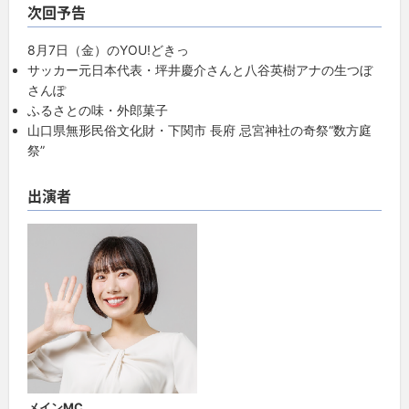
次回予告
8月7日（金）のYOU!どきっ
サッカー元日本代表・坪井慶介さんと八谷英樹アナの生つぼ
さんぽ
ふるさとの味・外郎菓子
山口県無形民俗文化財・下関市 長府 忌宮神社の奇祭“数方庭
祭”
出演者
メインMC