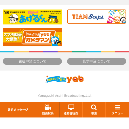
後援申請について
見学申込について
Yamaguchi Asahi Broadcasting.,Ltd.
番組メッセージ
動画投稿
週間番組表
検索
メニュー