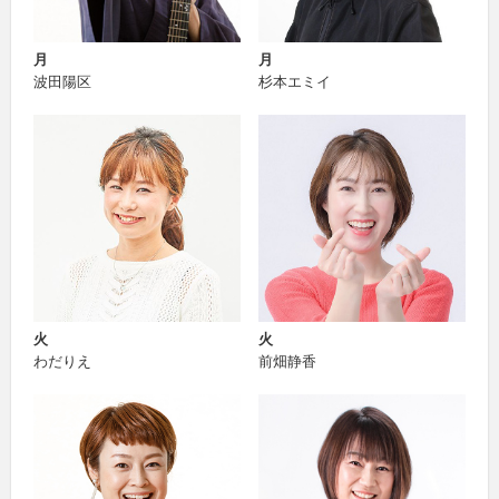
月
月
波田陽区
杉本エミイ
火
火
わだりえ
前畑静香