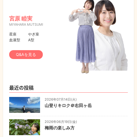
宮原 睦実
MIYAHARA MUTSUMI
星座
やぎ座
血液型
A型
Q&Aを見る
最近の投稿
2026年07月14日(火)
山登りキロク＠右田ヶ岳
2026年06月19日(金)
梅雨の楽しみ方