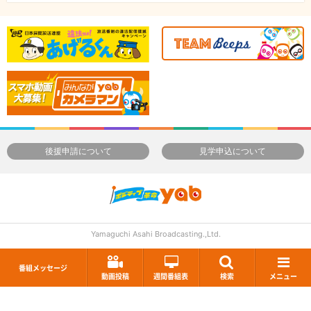
後援申請について
見学申込について
Yamaguchi Asahi Broadcasting.,Ltd.
番組メッセージ
動画投稿
週間番組表
検索
メニュー