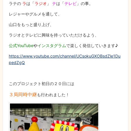
ラテの
ラ
は「
ラジオ
」
テ
は「
テレビ
」の事。
レジャーやグルメを通して、
山口をもっと盛り上げ、
ラジオとテレビに興味を持っていただけるよう、
公式YouTube
や
インスタグラム
で楽しく発信していきます♪
https://www.youtube.com/channel/UCsokuGXOBsdZle1Du
pedZgQ
このプロジェクト初日の２０日には
３局同時中継
も行われました！