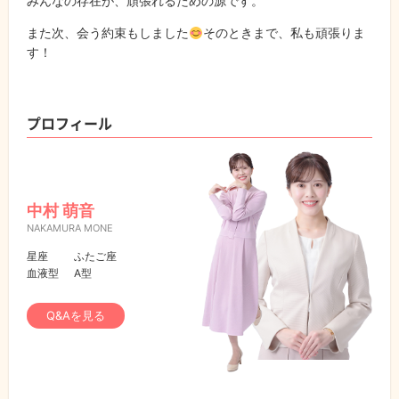
みんなの存在が、頑張れるための源です。
また次、会う約束もしました
そのときまで、私も頑張りま
す！
プロフィール
中村 萌音
NAKAMURA MONE
星座
ふたご座
血液型
A型
Q&Aを見る