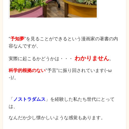
“
予知夢
”を見ることができるという漫画家の著書の内
容なんですが、
わかりません
実際に起こるかどうかは・・・
。
科学的根拠のない
“予言”に振り回されています(-ω
-)/。
「
ノストラダムス
」を経験した私たち世代にとって
は、
なんだか少し懐かしいような感覚もあります。