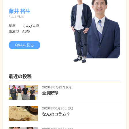
藤井 裕生
FUJII YUKI
星座
てんびん座
血液型
AB型
Q&Aを見る
最近の投稿
2026年07月27日(月)
全員野球
2026年06月30日(火)
なんのコラム？