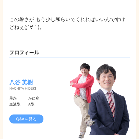
この暑さが もう少し和らいでくれればいいんですけ
どねぇ(;´∀｀)。
プロフィール
八谷 英樹
HACHIYA HIDEKI
星座
かに座
血液型
A型
Q&Aを見る