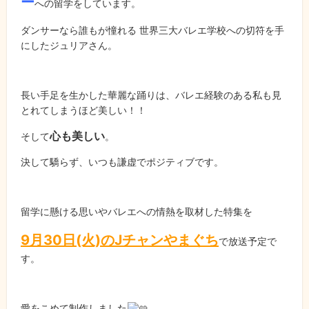
ー
への留学をしています。
ダンサーなら誰もが憧れる 世界三大バレエ学校への切符を手
にしたジュリアさん。
長い手足を生かした華麗な踊りは、バレエ経験のある私も見
とれてしまうほど美しい！！
心も美しい
そして
。
決して驕らず、いつも謙虚でポジティブです。
留学に懸ける思いやバレエへの情熱を取材した特集を
9月30日(火)のJチャンやまぐち
で放送予定で
す。
愛をこめて制作しました