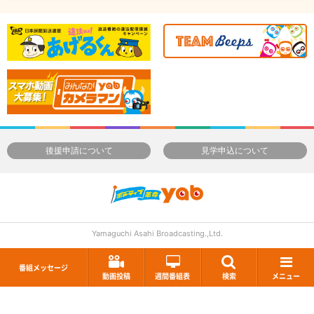
後援申請について
見学申込について
Yamaguchi Asahi Broadcasting.,Ltd.
番組メッセージ
動画投稿
週間番組表
検索
メニュー