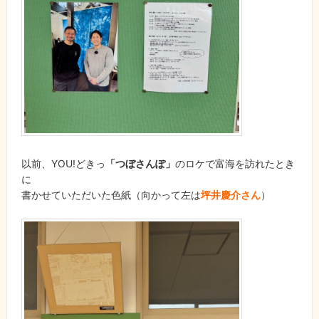
以前、YOU!どきっ
「つぼさんぽ」
のロケで富海を訪れたとき
に
書かせていただいた色紙（向かって左は
坪井慶介さん
）