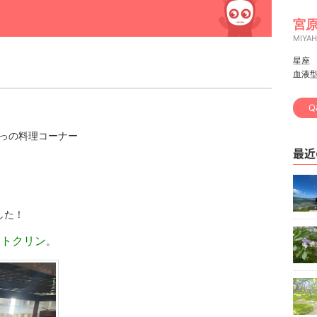
宮原
MIYA
星座
血液
Q
きっの料理コーナー
最近
した！
 トクリン
。