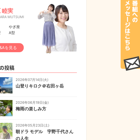
 睦実
HARA MUTSUMI
やぎ座
型
A型
&Aを見る
の投稿
2026年07月14日(火)
山登りキロク＠右田ヶ岳
2026年06月19日(金)
梅雨の楽しみ方
2026年05月23日(土)
朝ドラ モデル 宇野千代さん
の人生