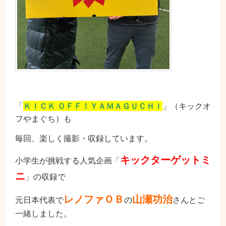
「
ＫＩＣＫ ＯＦＦ！ＹＡＭＡＧＵＣＨＩ
」（キックオ
フやまぐち）も
毎回、楽しく撮影・収録しています。
キックターゲットミ
小学生が挑戦する人気企画「
ニ
」の収録で
レノファＯＢ
山瀬功治
元日本代表で
の
さんとご
一緒しました。