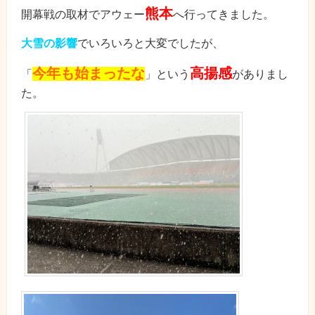
熊本
開幕戦の取材でアウェー
へ行ってきました。
大雪の影響
でいろいろと大変でしたが、
今年も始まったな
高揚感
「
」という
がありまし
た。