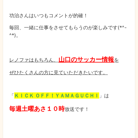
功治さんはいつもコメントが的確！
毎回、一緒に仕事をさせてもらうのが楽しみです(*^-
^*)。
山口のサッカー情報
レノファはもちろん、
を
ぜひたくさんの方に見ていただきたいです。
「
ＫＩＣＫ ＯＦＦ！ＹＡＭＡＧＵＣＨＩ
」は
毎週土曜あさ１０時
放送です！