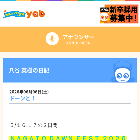
アナウンサー
ANNOUNCER
八谷 英樹の日記
2026年06月06日(土)
ドーンと！
５/１６.１７の２日間
ＮＡＧＡＴＯ ＤＡＷＮ ＦＥＳＴ ２０２６