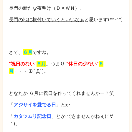
長門の新たな夜明け（ＤＡＷＮ）。
長門の地に根付いていくといいなぁ
と思います(*^-^*)
さて、
６月
ですね。
“祝日のない”
６月
。つまり
“休日の少ない”
６
月
・・・
Σ(ﾟДﾟ)。
どなたか ６月に祝日を作ってくれませんかー？笑
「
アジサイを愛でる日
」とか
「
カタツムリ記念日
」とか できませんかねぇ(;´∀
｀)。