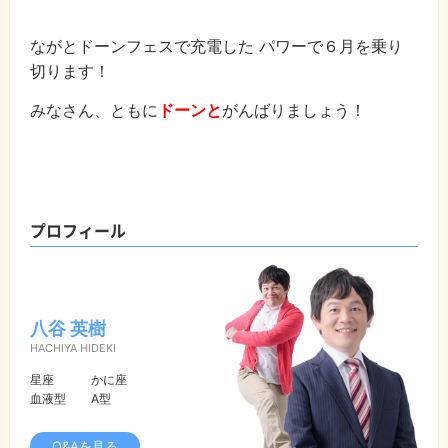
ながとドーンフェスで充電した パワーで６月を乗り
切ります！
みなさん、ともに
ドーンと
がんばりましょう！
プロフィール
八谷 英樹
HACHIYA HIDEKI
星座
かに座
血液型
A型
Q&Aを見る