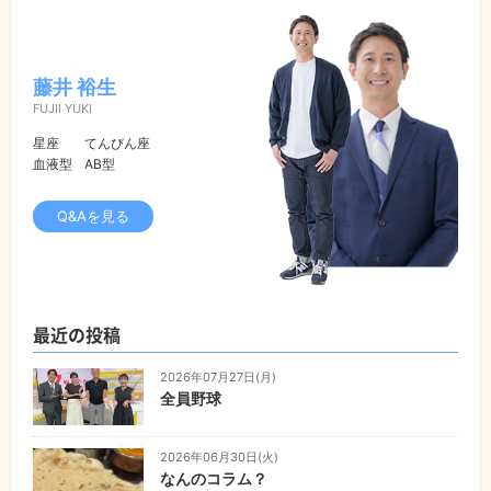
藤井 裕生
FUJII YUKI
星座
てんびん座
血液型
AB型
Q&Aを見る
最近の投稿
2026年07月27日(月)
全員野球
2026年06月30日(火)
なんのコラム？