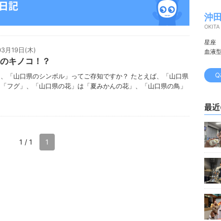
の日記
沖田
OKITA
星座
03月19日(木)
血液
のキノコ！？
Q
、「山口県のシンボル」ってご存知ですか？ たとえば、「山口県
は「フグ」、「山口県の花」は「夏みかんの花」、「山口県の鳥」
最近
1 / 1
1