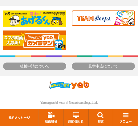
後援申請について
見学申込について
Yamaguchi Asahi Broadcasting.,Ltd.
番組メッセージ
動画投稿
週間番組表
検索
メニュー