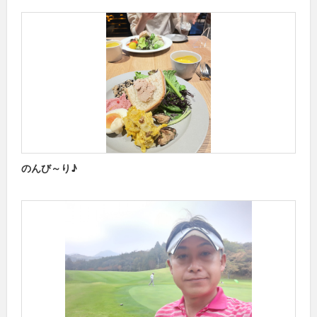
のんび～り♪