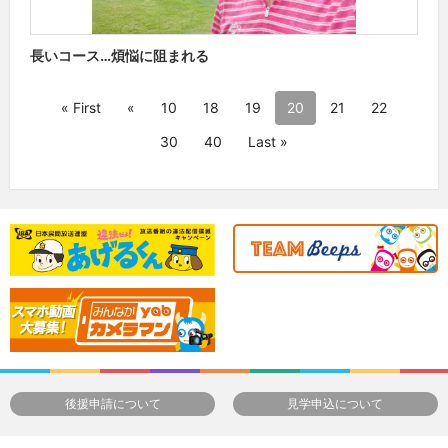
長いコース…煩悩に阻まれる
« First
«
10
18
19
20
21
22
30
40
Last »
後援申請について
見学申込について