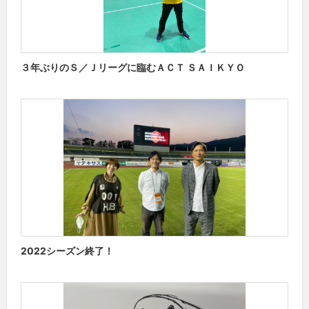
３年ぶりのＳ／Ｊリーグに臨むＡＣＴ ＳＡＩＫＹＯ
2022シーズン終了！