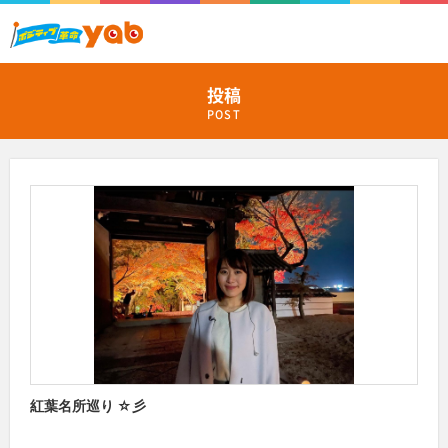
投稿
POST
紅葉名所巡り ☆彡