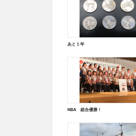
あと１年
NBA 総合優勝！