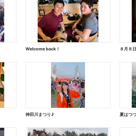
Welcome back！
８月８
神田川まつり♪
夏はつ