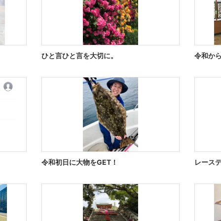
ひと言ひと言を大切に。
令和か
令和初日に大物をGET！
レース