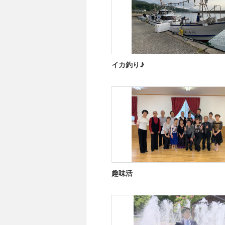
イカ釣り♪
趣味活