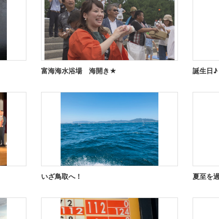
富海海水浴場 海開き★
誕生日♪
いざ鳥取へ！
夏至を