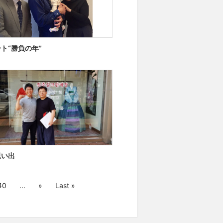
ト“勝負の年”
思い出
40
...
»
Last »