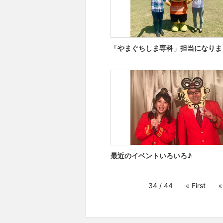
「やまぐちしま専科」担当になりま
最近のイベントいろいろ♪
34 / 44
« First
«