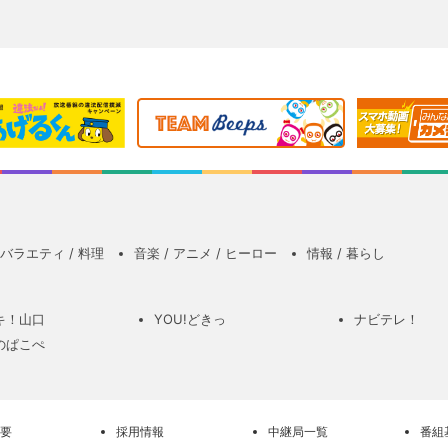
バラエティ / 料理
音楽 / アニメ / ヒーロー
情報 / 暮らし
キ！山口
YOU!どきっ
ナビテレ！
のぱこぺ
要
採用情報
中継局一覧
番組