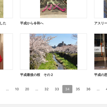
した
平成から令和へ
アスリー
平成最後の桜 その２
平成の
...
10
20
...
32
33
34
35
36
...