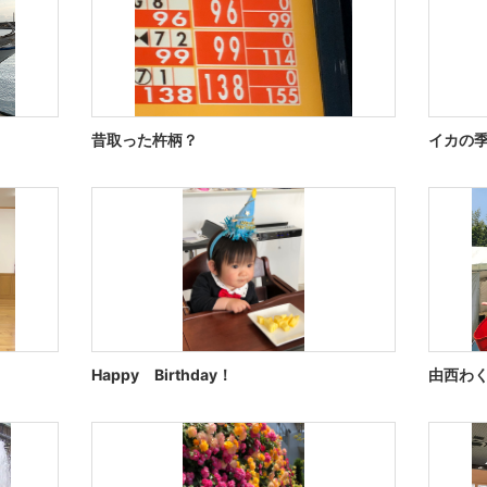
昔取った杵柄？
イカの
Happy Birthday！
由西わ