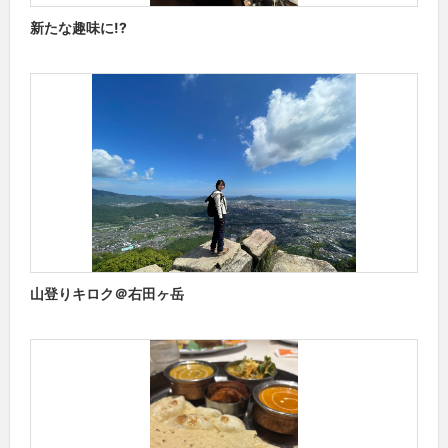
新たな趣味に!?
山登りキロク＠右田ヶ岳