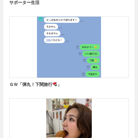
サポーター生活
ＧＷ「弾丸！下関旅行
」