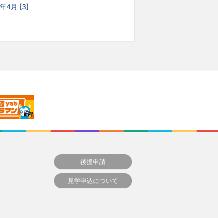
年4月 [3]
後援申請
見学申込について