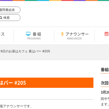
週間番組表
検索
ース
番組
アナウンサー
PROGRAMS
ANNOUNCER
月9日
のお昼はカフェ 夜はバー #205
番組
バー #205
次回
3月
田中
ます
﨑瑞アナウンサーです。