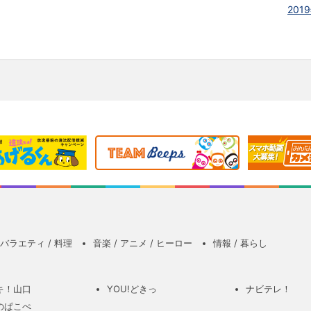
2019
バラエティ / 料理
音楽 / アニメ / ヒーロー
情報 / 暮らし
キ！山口
YOU!どきっ
ナビテレ！
のぱこぺ