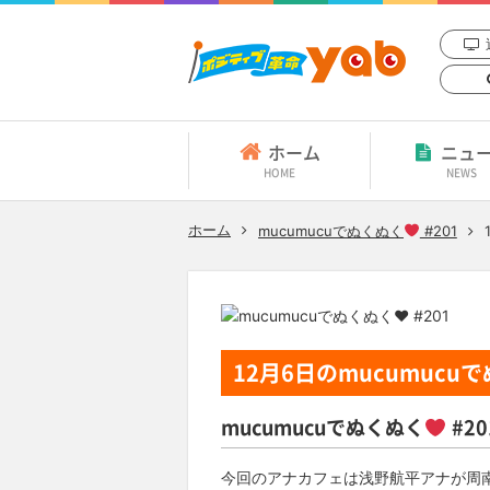
ホーム
ニュ
HOME
NEWS
ホーム
mucumucuでぬくぬく
#201
12月6日
のmucumucu
mucumucuでぬくぬく
#20
今回のアナカフェは浅野航平アナが周南