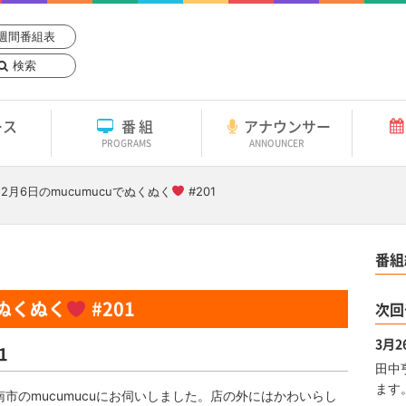
週間番組表
検索
ース
番組
アナウンサー
PROGRAMS
ANNOUNCER
12月6日
のmucumucuでぬくぬく
#201
番組
でぬくぬく
#201
次回
3月
1
田中
ます
市のmucumucuにお伺いしました。店の外にはかわいらし