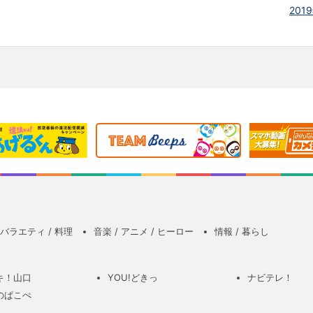
2019
バラエティ / 料理
音楽 / アニメ / ヒーロー
情報 / 暮らし
キ！山口
YOU!どきっ
ナビテレ！
のぱこぺ