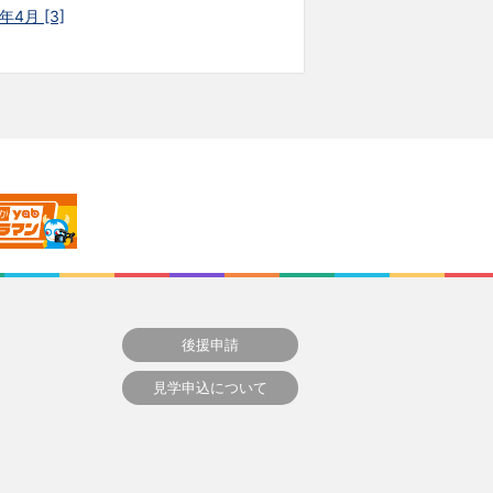
年4月 [3]
後援申請
見学申込について