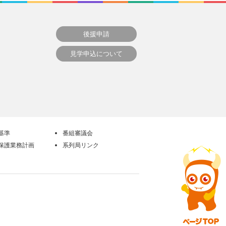
後援申請
見学申込について
基準
番組審議会
保護業務計画
系列局リンク