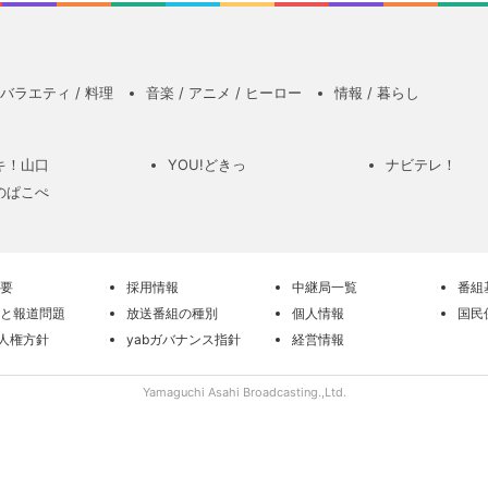
バラエティ / 料理
音楽 / アニメ / ヒーロー
情報 / 暮らし
キ！山口
YOU!どきっ
ナビテレ！
のぱこぺ
要
採用情報
中継局一覧
番組
と報道問題
放送番組の種別
個人情報
国民
の人権方針
yabガバナンス指針
経営情報
Yamaguchi Asahi Broadcasting.,Ltd.