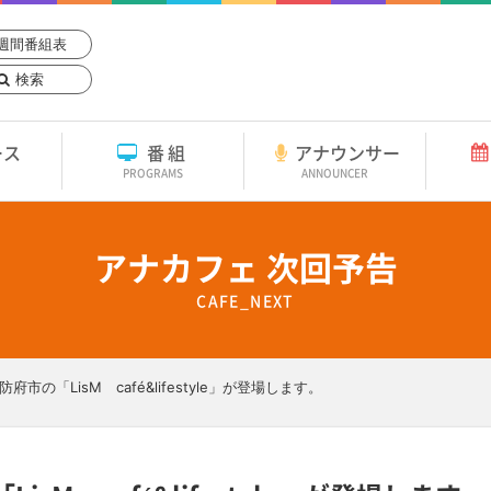
週間番組表
検索
ース
番組
アナウンサー
PROGRAMS
ANNOUNCER
アナカフェ 次回予告
CAFE_NEXT
府市の「LisM café&lifestyle」が登場します。