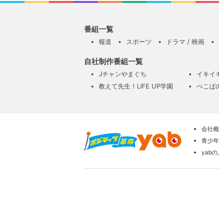
番組一覧
報道
スポーツ
ドラマ / 映画
自社制作番組一覧
Jチャンやまぐち
イキイ
教えて先生！LIFE UP学園
ぺこぱ
会社概
青少年
yab