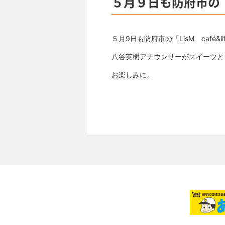
５月９日も防府市の「Li
５月9日も防府市の「LisM café&lif
八谷英樹アナウンサーがスイーツと
お楽しみに。