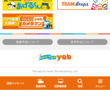
後援申請について
見学申込について
Yamaguchi Asahi Broadcasting.,Ltd.
番組メッセージ
動画投稿
週間番組表
検索
メニュー