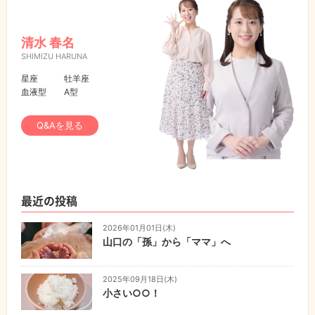
清水 春名
SHIMIZU HARUNA
星座
牡羊座
血液型
A型
Q&Aを見る
最近の投稿
2026年01月01日(木)
山口の「孫」から「ママ」へ
2025年09月18日(木)
小さい○○！