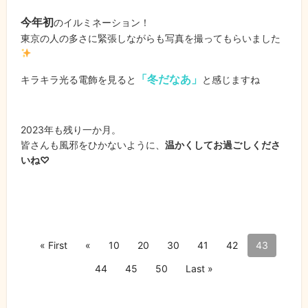
今年初
のイルミネーション！
東京の人の多さに緊張しながらも写真を撮ってもらいました
「冬だなあ」
キラキラ光る電飾を見ると
と感じますね
2023年も残り一か月。
皆さんも風邪をひかないように、
温かくしてお過ごしくださ
いね♡
« First
«
10
20
30
41
42
43
44
45
50
Last »