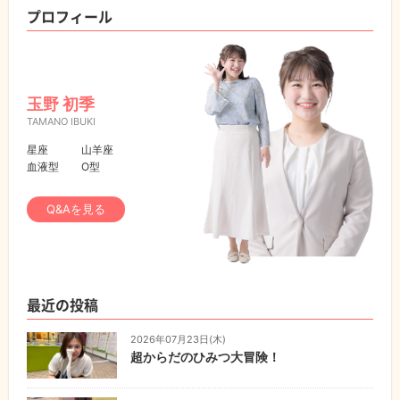
プロフィール
玉野 初季
TAMANO IBUKI
星座
山羊座
血液型
O型
Q&Aを見る
最近の投稿
2026年07月23日(木)
超からだのひみつ大冒険！