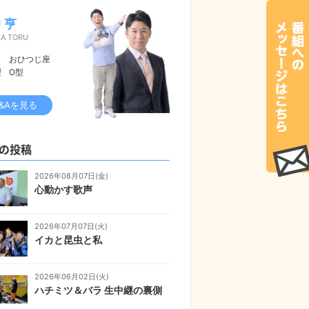
 亨
KA TORU
おひつじ座
型
O型
&Aを見る
の投稿
2026年08月07日(金)
心動かす歌声
2026年07月07日(火)
イカと昆虫と私
2026年06月02日(火)
ハチミツ＆バラ 生中継の裏側