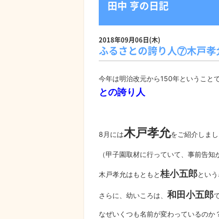
田中 亨の日記
2018年09月06日(木)
ふるさとの誇り人⑦木戸孝
今年は明治改元から150年ということ
との誇り人
木戸孝允
8月には
をご紹介しまし
（甲子園取材に行っていて、事前告知
桂小五郎
木戸孝允はもともと
という
和田小五郎
さらに、幼いころは、
なぜいくつも名前が変わっているのか