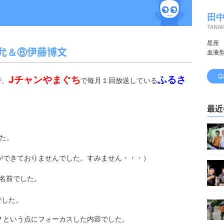
田中
TANA
星座
允＆⑧伊藤博文
血液
Q
Jチャンやまぐち
ふるさ
で、
で毎月１回放送している
最近
た。
ができておりませんでした。すみません・・・）
名前でした。
でした。
？という点にフォーカスした内容でした。