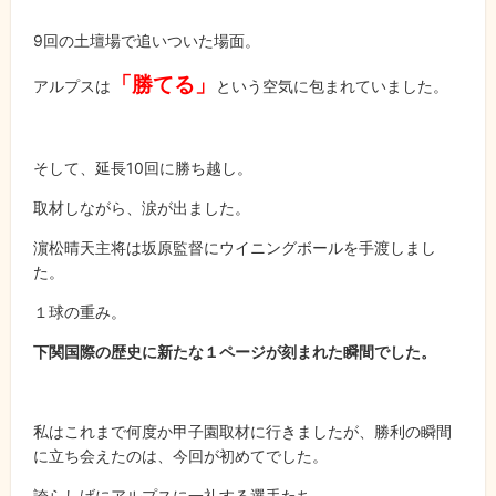
9回の土壇場で追いついた場面。
「勝てる」
アルプスは
という空気に包まれていました。
そして、延長10回に勝ち越し。
取材しながら、涙が出ました。
濵松晴天主将は坂原監督にウイニングボールを手渡しまし
た。
１球の重み。
下関国際の歴史に新たな１ページが刻まれた瞬間でした。
私はこれまで何度か甲子園取材に行きましたが、勝利の瞬間
に立ち会えたのは、今回が初めてでした。
誇らしげにアルプスに一礼する選手たち。