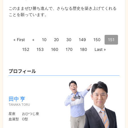
このままぜひ勝ち進んで、さらなる歴史を築き上げてくれる
ことを願っています。
« First
«
10
20
30
149
150
151
152
153
160
170
180
Last »
プロフィール
田中 亨
TANAKA TORU
星座
おひつじ座
血液型
O型