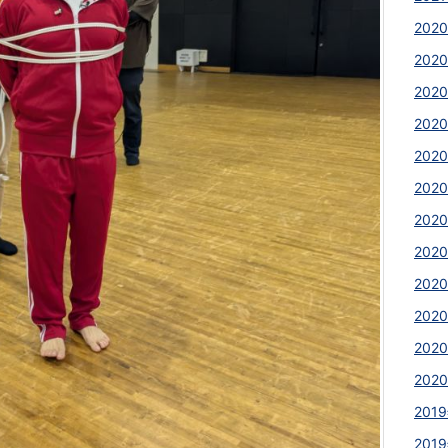
2020
2020
2020
202
2020
2020
2020
202
202
202
2020
2020
2019
2019