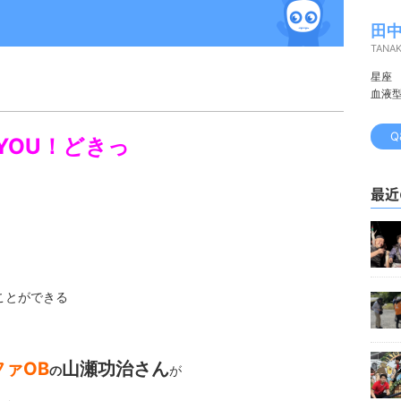
田中
TANA
星座
血液
Q
YOU！どきっ
最近
ことができる
ファOB
山瀬功治さん
の
が