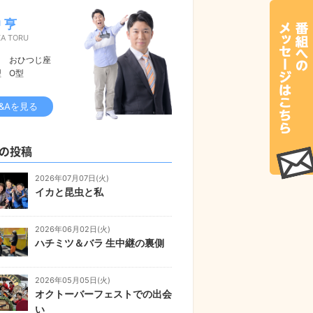
 亨
KA TORU
おひつじ座
型
O型
&Aを見る
の投稿
2026年07月07日(火)
イカと昆虫と私
2026年06月02日(火)
ハチミツ＆バラ 生中継の裏側
2026年05月05日(火)
オクトーバーフェストでの出会
い