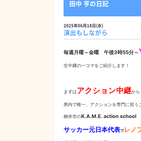
田中 亨の日記
2025年06月18日(水)
演出もしながら
毎週月曜～金曜 午後3時55分～
生中継の一コマをご紹介します！
アクション中継
まずは
から
県内で唯一、アクションを専門に習う
K.A.M.E. action school
柳井市の
サッカー元日本代表
レノ
で