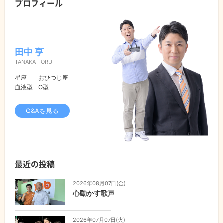
プロフィール
田中 亨
TANAKA TORU
星座
おひつじ座
血液型
O型
Q&Aを見る
最近の投稿
2026年08月07日(金)
心動かす歌声
2026年07月07日(火)