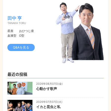
田中 亨
TANAKA TORU
星座
おひつじ座
血液型
O型
Q&Aを見る
最近の投稿
2026年08月07日(金)
心動かす歌声
2026年07月07日(火)
イカと昆虫と私