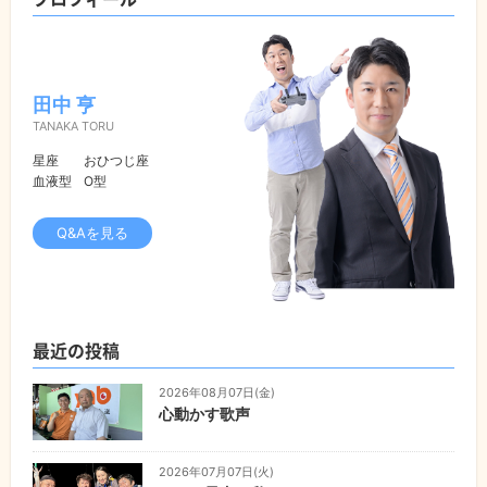
田中 亨
TANAKA TORU
星座
おひつじ座
血液型
O型
Q&Aを見る
最近の投稿
2026年08月07日(金)
心動かす歌声
2026年07月07日(火)