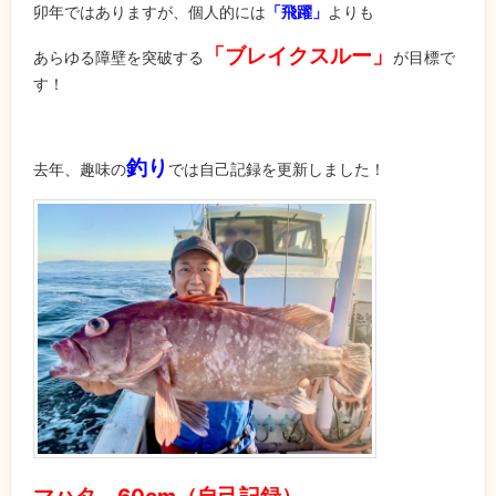
卯年ではありますが、個人的には
「飛躍」
よりも
「ブレイクスルー」
あらゆる障壁を突破する
が目標で
す！
釣り
去年、趣味の
では自己記録を更新しました！