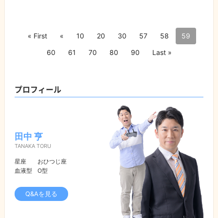
« First
«
10
20
30
57
58
59
60
61
70
80
90
Last »
プロフィール
田中 亨
TANAKA TORU
星座
おひつじ座
血液型
O型
Q&Aを見る