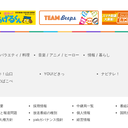
バラエティ / 料理
音楽 / アニメ / ヒーロー
情報 / 暮らし
キ！山口
YOU!どきっ
ナビテレ！
のぱこぺ
要
採用情報
中継局一覧
番組
と報道問題
放送番組の種別
個人情報
国民
の人権方針
yabガバナンス指針
経営情報