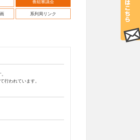
番組審議会
画
系列局リンク
す。
して行われています。