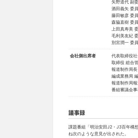
矢野道代 副
酒田義矢 委
藤田敏彦 委
森脇直樹 委
上田真寿美 
毛利美友紀 
別宮潤一 委
会社側出席者
代表取締役社
取締役 総合
報道制作局長
編成業務局 
報道制作局報
番組審議会事
議事録
課題番組「明治安田J2・J3百年構
ね次のような意見が出された。