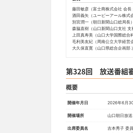
藤田敏彦（富士商株式会社 会長 
酒田義矢（ユーピーアール株式会
別宮潤一（朝日新聞山口総局長
森脇直樹（山口新聞山口支社 支
上田真寿美（山口大学国際総合
毛利美友紀（周南公立大学経営
大久保直寛（山口県総合企画部 
第328回 放送番組
概要
開催年月日
2026年6月3
開催場所
山口朝日放送
出席委員名
吉本秀子 委