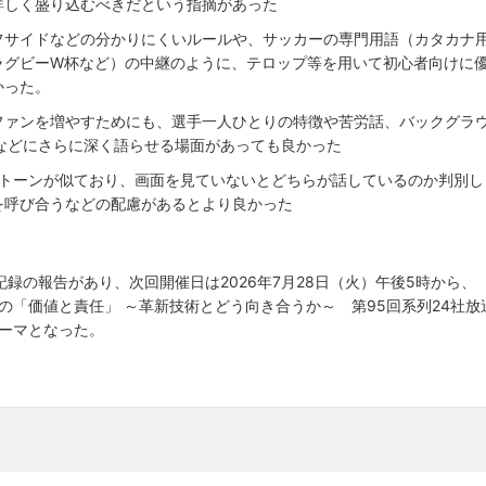
詳しく盛り込むべきだという指摘があった
フサイドなどの分かりにくいルールや、サッカーの専門用語（カタカナ
ラグビーW杯など）の中継のように、テロップ等を用いて初心者向けに
かった。
ファンを増やすためにも、選手一人ひとりの特徴や苦労話、バックグラ
などにさらに深く語らせる場面があっても良かった
のトーンが似ており、画面を見ていないとどちらが話しているのか判別し
を呼び合うなどの配慮があるとより良かった
録の報告があり、次回開催日は2026年7月28日（火）午後5時から、
ビの「価値と責任」 ～革新技術とどう向き合うか～ 第95回系列24社放
ーマとなった。