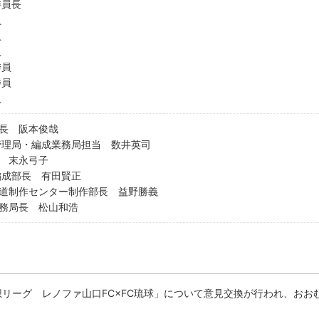
委員長
員
員
員
委員
委員
員
長 阪本俊哉
管理局・編成業務局担当 数井英司
 末永弓子
編成部長 有田賢正
道制作センター制作部長 益野勝義
務局長 松山和浩
想リーグ レノファ山口FC×FC琉球」について意見交換が行われ、おお