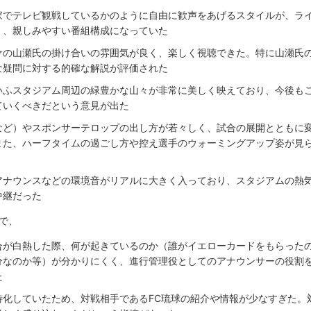
家でテレビ観戦しているかのように自由に歓声をあげるスタイルが、ラ
く、親しみやすい番組構成になっていた
ァの山瀬氏の掛け合いの雰囲気が良く、楽しく視聴できた。特に山瀬氏
な疑問に対する的確な解説が評価された
いふスタジアム周辺の緑豊かな山々が非常に美しく映えており、今後も
ていくべきだという意見が出た
など）やスポンサーテロップの出し方が若々しく、試合の展開とともに
また、ハーフタイムの過ごし方や控え選手のウォーミングアップ姿が見
アナウンスなどの環境音がリアルに大きく入っており、スタジアムの熱
中継だった
で、
合が白熱した際、何が起きているのか（誰がイエローカードをもらった
分なのか等）が分かりにくく、進行管理役としてのアナウンサーの役割
た
特化していたため、対戦相手であるFC琉球の紹介や情報が少なすぎた。