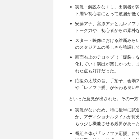
実況・解説をなくし、出演者が
ト層や初心者にとって敷居が低
安藤アナ、宮原アナと元レノフ
トーク力や、初心者からの素朴
スタート映像における維新みら
のスタジアムの美しさを強調し
画面右上のテロップ（「爆裂」
化していく演出が楽しかった。
れた点も好評だった。
応援の太鼓の音、手拍子、会場
や「レノファ愛」が伝わる良い
といった意見が出された。その一方
実況がないため、特に後半に試
か、アディショナルタイムが何
もう少し機能させる必要があっ
番組全体が「レノファ応援」に