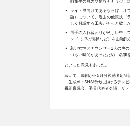
戦相手の魅力や情報ももう少し
ライト層向けであるならば、オ
語）について、過去の他競技（
しく解説する工夫がもっと欲し
選手の入れ替わりが激しい中、
ンド（J3の現状など）を山瀬氏
若い女性アナウンサー2人の声
づらい瞬間があったため、名前
といった意見もあった。
続いて、局側から5月分視聴者応答記
「生成AI・SNS時代におけるテレ
番組審議会 委員代表者会議」がテ