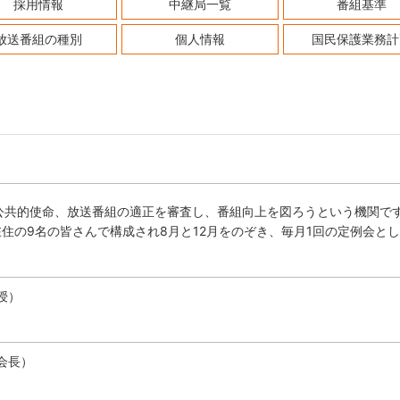
採用情報
中継局一覧
番組基準
放送番組の種別
個人情報
国民保護業務計
公共的使命、放送番組の適正を審査し、番組向上を図ろうという機関で
在住の9名の皆さんで構成され8月と12月をのぞき、毎月1回の定例会と
授）
会長）