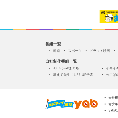
番組一覧
報道
スポーツ
ドラマ / 映画
自社制作番組一覧
Jチャンやまぐち
イキイ
教えて先生！LIFE UP学園
ぺこぱ
会社概
青少年
yab