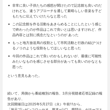
非常に良い子供たちの感想が聞けたので記念館も良いのだ
けれども、違うアプローチを通して素晴らしい音楽を子ど
もたちに伝えていけたらなと思った
この記念館を作る活動をあきらめることにしたという感じ
で終わったのが作品はこれで良いとは思いますけれど、作
品内容とは別に残念だなというのが
あった
もっと地方放送局の役割として市民活動と行政の結びつけ
るノリのような役割をしてほしいなと思った
今回の作品はこれで良いのかもしれないが、最後に可能性
みたいなものを感じさせる部分があっても良いのかなとも
思った
という意見もあった。
続いて、局側から番組種別の報告、3月分視聴者応答記録の報
告があり、
次回開催日は2025年5月27日（火）午前11から、
「地元プレゼンコロッセオ 熊本×山口 県闘士」がテーマと