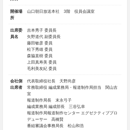
開催場
山口朝日放送本社 3階 役員会議室
所
出席委
吉本秀子 委員長
員名
矢野道代 副委員長
藤田敏彦 委員
松下秀雄 委員
森脇直樹 委員
上田真寿美 委員
毛利美友紀 委員
会社側
代表取締役社長 天野尚彦
出席者
常務取締役 編成業務局・報道制作局担当 関山吉
宣
報道制作局長 末永弓子
編成業務局 編成部長 三谷弘幸
報道制作局報道制作センター エグゼクティブプロ
デューサー 高橋賢
番組審議会事務局長 松山和浩