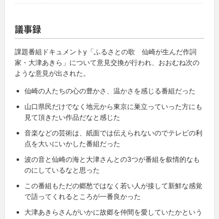
議事録
課題番組ドキュメント
y
「ふるさとの歌 仙崎が生んだ作詞
家・大津あきら」について意見交換が行われ、おおむね次の
ような意見が出された。
仙崎の人たちの心の豊かさ、温かさを感じる番組だった
山口県民だけでなく地元から東京に巣立っていった方にも
見て頂きたい作品だなと感じた
音楽などの芸術は、紙面では伝えられないのでテレビの利
点を大いにいかした番組だった
波の音と仙崎の海と大津さんとの
3
つが番組を叙情的なも
のにしているなと思った
この番組もただの郷愁ではなく若い人が接して新鮮な感覚
で語ってくれるところが一番良かった
大津あきらさんがいかに故郷を仲間を愛していたかという