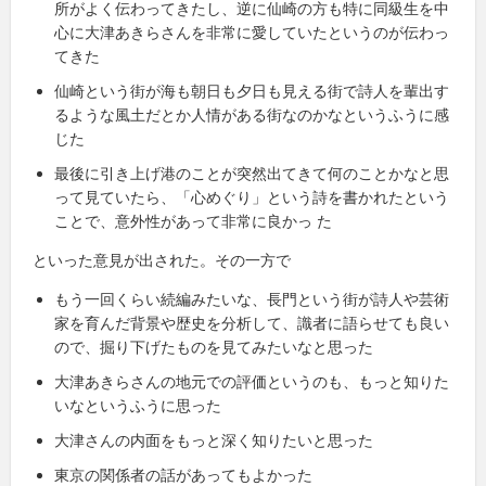
所がよく伝わってきたし、逆に仙崎の方も特に同級生を中
心に大津あきらさんを非常に愛して
いたというのが伝わっ
てきた
仙崎という街が海も朝日も夕日も見える街で詩人を輩出す
るような風土だとか人情がある街なのかなというふうに感
じた
最後に引き上げ港のことが突然出てきて何のことかなと思
って見ていたら、「心めぐり」という詩を書かれたという
ことで、意外性があって非常に良かっ
た
といった意見が出された。その一方で
もう一回くらい続編みたいな、長門という街が詩人や芸術
家を育んだ背景や歴史を分析して、識者に語らせても良い
ので、掘り下げたものを見てみたいなと思った
大津あきらさんの地元での評価というのも、もっと知りた
いなというふうに思った
大津さんの内面をもっと深く知りたいと思った
東京の関係者の話があってもよかった